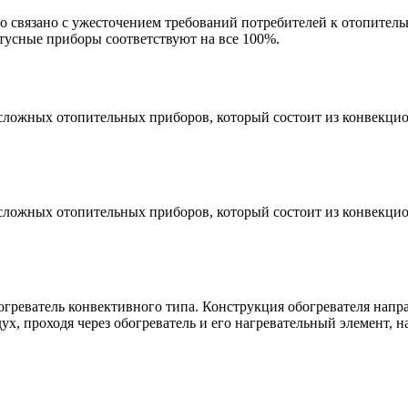
о связано с ужесточением требований потребителей к отопител
усные приборы соответствуют на все 100%.
сложных отопительных приборов, который состоит из конвекцион
сложных отопительных приборов, который состоит из конвекцион
греватель конвективного типа. Конструкция обогревателя напр
х, проходя через обогреватель и его нагревательный элемент, н