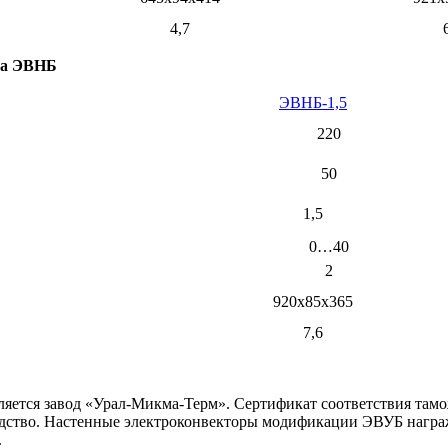
4,7
па ЭВНБ
ЭВНБ-1,5
220
50
1,5
0…40
2
920х85х365
7,6
вляется завод «Урал-Микма-Терм». Сертификат соответствия т
одство. Настенные электроконвекторы модификации ЭВУБ награ
.