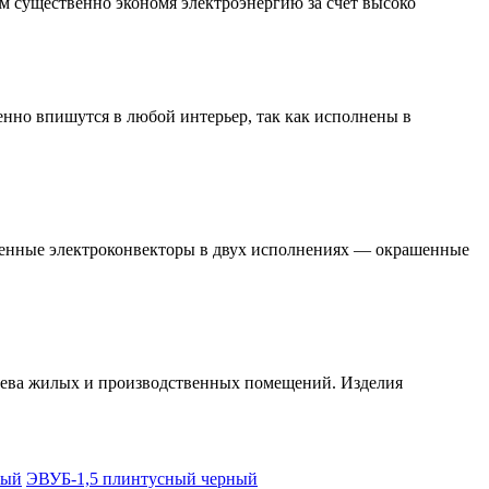
м существенно экономя электроэнергию за счет высоко
нно впишутся в любой интерьер, так как исполнены в
тенные электроконвекторы в двух исполнениях — окрашенные
рева жилых и производственных помещений. Изделия
ный
ЭВУБ-1,5 плинтусный черный