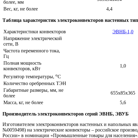
более, мм
Вес, кг, не более
4,4
Таблица характеристик электроконвекторов настенных ти
Характеристики конвекторов
ЭВНБ-1,0
Напряжение электрической
сети, В
Частота переменного тока,
Гц
Полная мощность
1,0
конвекторов, кВт
о
Регулятор температуры,
C
Количество оребренных ТЭН
Габаритные размеры, мм, не
655х85х365
более
Масса, кг, не более
5,6
Производитель электроконвекторов серий ЭВНБ, ЭВУБ
Изготовителем электроконвекторов настенных и напольных я
№0059498) на электрические конвекторы – российское произв
России» в номинации «Промышленные товары для населения»