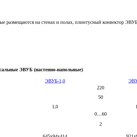
е размещаются на стенах и полах, плинтусный конвектор ЭВУБ-
рсальные ЭВУБ (настенно-напольные)
ЭВУБ-1,0
ЭВУ
220
50
1,0
0…60
2
645х94х414
921х