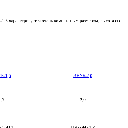
1,5 характеризуется очень компактным размером, высота его
Б-1,5
ЭВУБ-2,0
1,5
2,0
94х414
1197х94х414