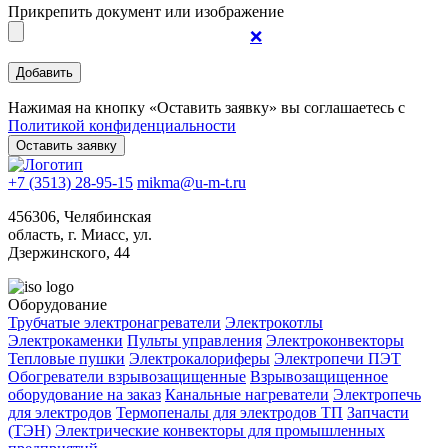
Прикрепить документ или изображение
❌
Нажимая на кнопку «Оставить заявку» вы соглашаетесь с
Политикой конфиденциальности
+7 (3513) 28-95-15
mikma@u-m-t.ru
456306, Челябинская
область, г. Миасс, ул.
Дзержинского, 44
Оборудование
Трубчатые электронагреватели
Электрокотлы
Электрокаменки
Пульты управления
Электроконвекторы
Тепловые пушки
Электрокалориферы
Электропечи ПЭТ
Обогреватели взрывозащищенные
Взрывозащищенное
оборудование на заказ
Канальные нагреватели
Электропечь
для электродов
Термопеналы для электродов ТП
Запчасти
(ТЭН)
Электрические конвекторы для промышленных