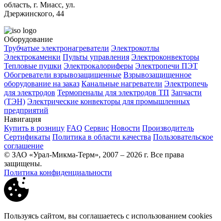
область, г. Миасс, ул.
Дзержинского, 44
Оборудование
Трубчатые электронагреватели
Электрокотлы
Электрокаменки
Пульты управления
Электроконвекторы
Тепловые пушки
Электрокалориферы
Электропечи ПЭТ
Обогреватели взрывозащищенные
Взрывозащищенное
оборудование на заказ
Канальные нагреватели
Электропечь
для электродов
Термопеналы для электродов ТП
Запчасти
(ТЭН)
Электрические конвекторы для промышленных
предприятий
Навигация
Купить в розницу
FAQ
Сервис
Новости
Производитель
Сертификаты
Политика в области качества
Пользовательское
соглашение
© ЗАО «Урал-Микма-Терм», 2007 – 2026 г. Все права
защищены.
Политика конфиденциальности
Пользуясь сайтом, вы соглашаетесь с использованием cookies