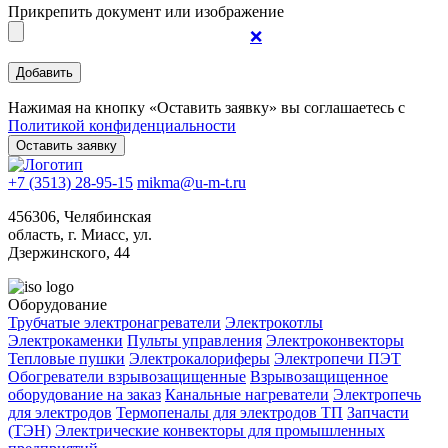
Прикрепить документ или изображение
❌
Нажимая на кнопку «Оставить заявку» вы соглашаетесь с
Политикой конфиденциальности
+7 (3513) 28-95-15
mikma@u-m-t.ru
456306, Челябинская
область, г. Миасс, ул.
Дзержинского, 44
Оборудование
Трубчатые электронагреватели
Электрокотлы
Электрокаменки
Пульты управления
Электроконвекторы
Тепловые пушки
Электрокалориферы
Электропечи ПЭТ
Обогреватели взрывозащищенные
Взрывозащищенное
оборудование на заказ
Канальные нагреватели
Электропечь
для электродов
Термопеналы для электродов ТП
Запчасти
(ТЭН)
Электрические конвекторы для промышленных